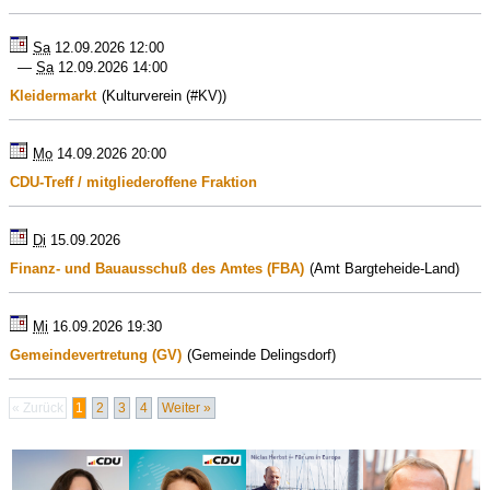
Sa
12.09.2026 12:00
—
Sa
12.09.2026 14:00
Kleidermarkt
(Kulturverein (#KV))
Mo
14.09.2026 20:00
CDU-Treff / mitgliederoffene Fraktion
Di
15.09.2026
Finanz- und Bauausschuß des Amtes (FBA)
(Amt Bargteheide-Land)
Mi
16.09.2026 19:30
Gemeindevertretung (GV)
(Gemeinde Delingsdorf)
« Zurück
1
2
3
4
Weiter »