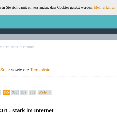
ren Sie sich damit einverstanden, dass Cookies gesetzt werden.
Mehr erfahren
r Ort - stark im Internet
Seite
sowie die
Terminliste
.
4
355
356
357
358
Weiter »
rt - stark im Internet