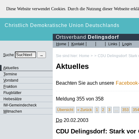
Diese Website verwendet Cookies. Durch die Nutzung dieser Webseite erklä
Christlich Demokratische Union Deutschlands
Ortsverband
Delingsdorf
H
ome
K
ontakt
Links
L
ogin
S
uche
Sie sind hier:
Home
>
>
CDU Delingsdorf: Stark vo
Aktuelles
A
ktuelles
T
ermine
V
orstand
Beachten Sie auch unsere
Facebook-
F
raktion
Flugblätter
Meldung 355 von 358
Hebesätze
IW-Gemeindecheck
Übersicht
« Zurück
1
2
3
…
353
35
M
itmachen
Do
20.02.2003
CDU Delingsdorf: Stark vor O