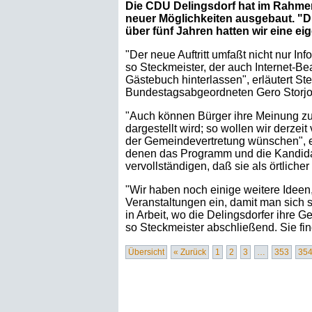
Die CDU Delingsdorf hat im Rahmen 
neuer Möglichkeiten ausgebaut. "Die
über fünf Jahren hatten wir eine ei
"Der neue Auftritt umfaßt nicht nur I
so Steckmeister, der auch Internet-B
Gästebuch hinterlassen", erläutert S
Bundestagsabgeordneten Gero Storjo
"Auch können Bürger ihre Meinung zu
dargestellt wird; so wollen wir derze
der Gemeindevertretung wünschen", er
denen das Programm und die Kandidate
vervollständigen, daß sie als örtliche
"Wir haben noch einige weitere Ideen
Veranstaltungen ein, damit man sich 
in Arbeit, wo die Delingsdorfer ihre G
so Steckmeister abschließend. Sie fi
Übersicht
« Zurück
1
2
3
…
353
35