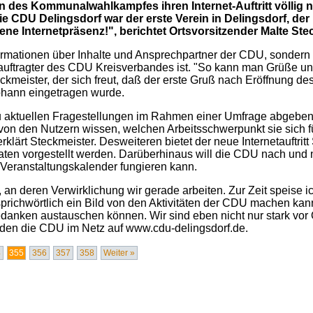
des Kommunalwahlkampfes ihren Internet-Auftritt völlig neu
 CDU Delingsdorf war der erste Verein in Delingsdorf, der i
gene Internetpräsenz!", berichtet Ortsvorsitzender Malte Ste
nformationen über Inhalte und Ansprechpartner der CDU, sondern 
eauftragter des CDU Kreisverbandes ist. "So kann man Grüße u
teckmeister, der sich freut, daß der erste Gruß nach Eröffnung
hann eingetragen wurde.
 aktuellen Fragestellungen im Rahmen einer Umfrage abgeben
it von den Nutzern wissen, welchen Arbeitsschwerpunkt sie sich
klärt Steckmeister. Desweiteren bietet der neue Internetauftri
n vorgestellt werden. Darüberhinaus will die CDU nach und na
r Veranstaltungskalender fungieren kann.
, an deren Verwirklichung wir gerade arbeiten. Zur Zeit speise
sprichwörtlich ein Bild von den Aktivitäten der CDU machen ka
edanken austauschen können. Wir sind eben nicht nur stark vor O
nden die CDU im Netz auf www.cdu-delingsdorf.de.
4
355
356
357
358
Weiter »