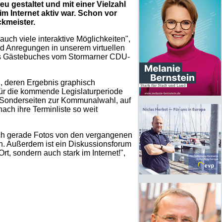
 gestaltet und mit einer Vielzahl
m Internet aktiv war. Schon vor
ckmeister.
auch viele interaktive Möglichkeiten",
nd Anregungen in unserem virtuellen
 des Gästebuches vom Stormarner CDU-
, deren Ergebnis graphisch
 für die kommende Legislaturperiode
tt Sonderseiten zur Kommunalwahl, auf
ch ihre Terminliste so weit
 ich gerade Fotos von den vergangenen
nn. Außerdem ist ein Diskussionsforum
rt, sondern auch stark im Internet!",