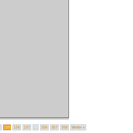
4
155
156
157
…
356
357
358
Weiter »