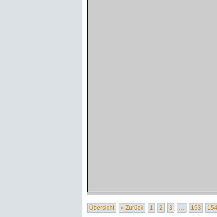
Übersicht
« Zurück
1
2
3
…
153
15