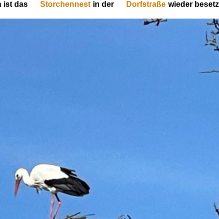
h ist das
Storchennest
in der
Dorfstraße
wieder besetzt