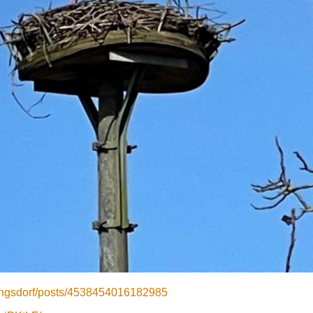
ingsdorf/posts/4538454016182985