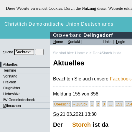
Diese Website verwendet Cookies. Durch die Nutzung dieser Webseite erklä
Christlich Demokratische Union Deutschlands
Ortsverband
Delingsdorf
H
ome
K
ontakt
Links
L
ogin
S
uche
Sie sind hier:
Home
>
>
Der #Storch ist da
Aktuelles
A
ktuelles
T
ermine
V
orstand
Beachten Sie auch unsere
Facebook-
F
raktion
Flugblätter
Meldung 155 von 358
Hebesätze
IW-Gemeindecheck
Übersicht
« Zurück
1
2
3
…
153
15
M
itmachen
So
21.03.2021 13:30
Der
Storch
ist da