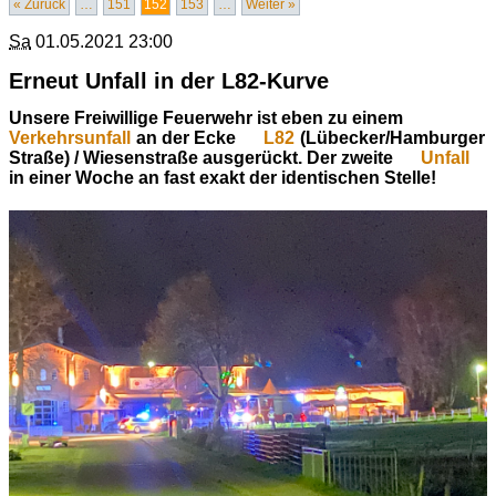
« Zurück
…
151
152
153
…
Weiter »
Sa
01.05.2021 23:00
Erneut Unfall in der L82-Kurve
Unsere Freiwillige Feuerwehr ist eben zu einem
Verkehrsunfall
an der Ecke
L82
(Lübecker/Hamburger
Straße) / Wiesenstraße ausgerückt. Der zweite
Unfall
in einer Woche an fast exakt der identischen Stelle!