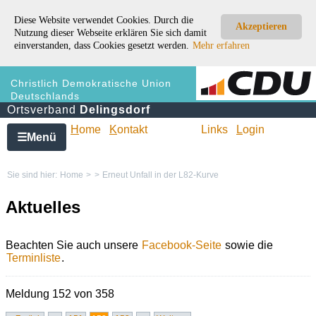
Diese Website verwendet Cookies. Durch die
Akzeptieren
Nutzung dieser Webseite erklären Sie sich damit
einverstanden, dass Cookies gesetzt werden.
Mehr erfahren
Christlich Demokratische Union
Deutschlands
Ortsverband
Delingsdorf
H
ome
K
ontakt
Links
L
ogin
Menü
☰
Sie sind hier:
Home
>
>
Erneut Unfall in der L82-Kurve
Aktuelles
Beachten Sie auch unsere
Facebook-Seite
sowie die
Terminliste
.
Meldung 152 von 358