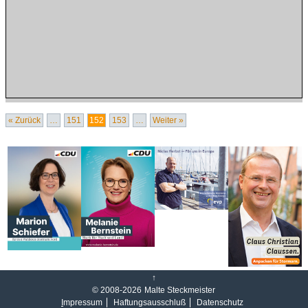
« Zurück
…
151
152
153
…
Weiter »
↑
© 2008-2026
Malte Steckmeister
I
mpressum
Haftungsausschluß
Datenschutz