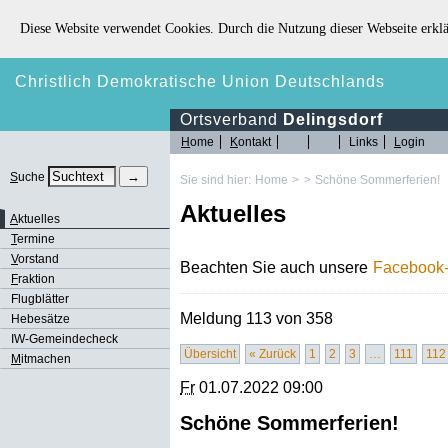
Diese Website verwendet Cookies. Durch die Nutzung dieser Webseite erklä
Christlich Demokratische Union Deutschlands
Ortsverband
Delingsdorf
H
ome
K
ontakt
Links
L
ogin
S
uche
Sie sind hier:
Home
>
>
Schöne Sommerferien!
Aktuelles
A
ktuelles
T
ermine
V
orstand
Beachten Sie auch unsere
Facebook-
F
raktion
Flugblätter
Meldung 113 von 358
Hebesätze
IW-Gemeindecheck
Übersicht
« Zurück
1
2
3
…
111
112
M
itmachen
Fr
01.07.2022 09:00
Schöne Sommerferien!