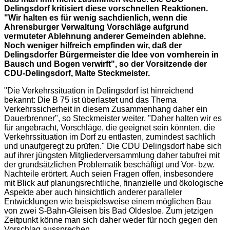
Delingsdorf kritisiert diese vorschnellen Reaktionen.
"Wir halten es für wenig sachdienlich, wenn die
Ahrensburger Verwaltung Vorschläge aufgrund
vermuteter Ablehnung anderer Gemeinden ablehne.
Noch weniger hilfreich empfinden wir, daß der
Delingsdorfer Bürgermeister die Idee von vornherein in
Bausch und Bogen verwirft", so der Vorsitzende der
CDU-Delingsdorf, Malte Steckmeister.
"Die Verkehrssituation in Delingsdorf ist hinreichend
bekannt: Die B 75 ist überlastet und das Thema
Verkehrssicherheit in diesem Zusammenhang daher ein
Dauerbrenner", so Steckmeister weiter. "Daher halten wir es
für angebracht, Vorschläge, die geeignet sein könnten, die
Verkehrssituation im Dorf zu entlasten, zumindest sachlich
und unaufgeregt zu prüfen." Die CDU Delingsdorf habe sich
auf ihrer jüngsten Mitgliederversammlung daher tabufrei mit
der grundsätzlichen Problematik beschäftigt und Vor- bzw.
Nachteile erörtert. Auch seien Fragen offen, insbesondere
mit Blick auf planungsrechtliche, finanzielle und ökologische
Aspekte aber auch hinsichtlich anderer paralleler
Entwicklungen wie beispielsweise einem möglichen Bau
von zwei S-Bahn-Gleisen bis Bad Oldesloe. Zum jetzigen
Zeitpunkt könne man sich daher weder für noch gegen den
Vorschlag aussprechen.