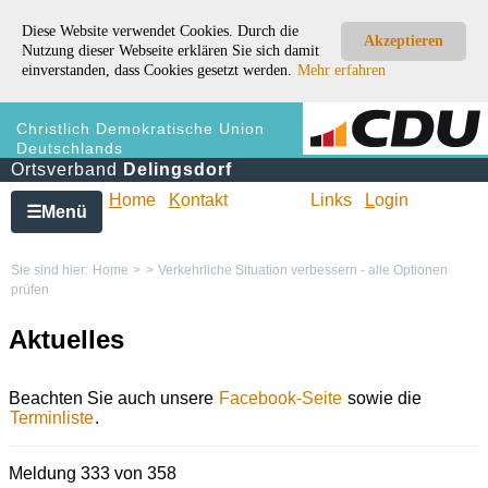
Diese Website verwendet Cookies. Durch die
Akzeptieren
Nutzung dieser Webseite erklären Sie sich damit
einverstanden, dass Cookies gesetzt werden.
Mehr erfahren
Christlich Demokratische Union
Deutschlands
Ortsverband
Delingsdorf
H
ome
K
ontakt
Links
L
ogin
Menü
☰
Sie sind hier:
Home
>
>
Verkehrliche Situation verbessern - alle Optionen
prüfen
Aktuelles
Beachten Sie auch unsere
Facebook-Seite
sowie die
Terminliste
.
Meldung 333 von 358