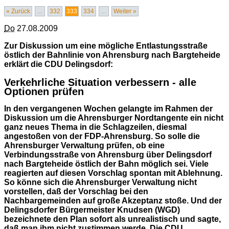
« Zurück
…
332
333
334
…
Weiter »
Do
27.08.2009
Zur Diskussion um eine mögliche Entlastungsstraße
östlich der Bahnlinie von Ahrensburg nach Bargteheide
erklärt die CDU Delingsdorf:
Verkehrliche Situation verbessern - alle
Optionen prüfen
In den vergangenen Wochen gelangte im Rahmen der
Diskussion um die Ahrensburger Nordtangente ein nicht
ganz neues Thema in die Schlagzeilen, diesmal
angestoßen von der FDP-Ahrensburg. So solle die
Ahrensburger Verwaltung prüfen, ob eine
Verbindungsstraße von Ahrensburg über Delingsdorf
nach Bargteheide östlich der Bahn möglich sei. Viele
reagierten auf diesen Vorschlag spontan mit Ablehnung.
So könne sich die Ahrensburger Verwaltung nicht
vorstellen, daß der Vorschlag bei den
Nachbargemeinden auf große Akzeptanz stoße. Und der
Delingsdorfer Bürgermeister Knudsen (WGD)
bezeichnete den Plan sofort als unrealistisch und sagte,
daß man ihm nicht zustimmen werde. Die CDU