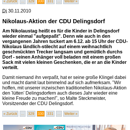
« Zurück
…
329
330
331
…
Weiter »
Di
30.11.2010
Nikolaus-Aktion der CDU Delingsdorf
Am Nikolaustag heißt es für die Kinder in Delingsdorf
wieder einmal "aufgepaßt". Denn wie auch in den
vergangenen Jahren tuckert am 6.12. ab 15 Uhr der CDU-
Nikolaus ländlich-stilecht auf einem weihnachtlich
geschmückten Trecker langsam und gemütlich durchs
Dorf - seinen Anhänger voll beladen mit einem großen
Sack mit vielen kleinen Geschenken, die er an die Kinder
verteilt.
Damit niemand ihn verpaßt, hat er seine große Klingel dabei
und macht damit laut bimmelnd auf sich aufmerksam. "Wir
hoffen, mit unserer inzwischen traditionellen Nikolaus-Aktion
den 'lütten' Delingsdorfern auch dieses Jahr wieder eine
kleine Freude zu machen!", so Malte Steckmeister,
Vorsitzender der CDU Delingsdorf.
« Zurück
…
329
330
331
…
Weiter »