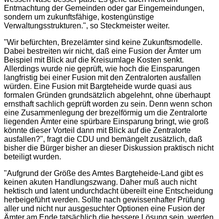
Entmachtung der Gemeinden oder gar Eingemeindungen,
sondern um zukunftsfähige, kostengünstige
Verwaltungsstrukturen.", so Steckmeister weiter.
"Wir befürchten, Brezelämter sind keine Zukunftsmodelle.
Dabei bestreiten wir nicht, daß eine Fusion der Ämter um
Beispiel mit Blick auf die Kreisumlage Kosten senkt.
Allerdings wurde nie geprüft, wie hoch die Einsparungen
langfristig bei einer Fusion mit den Zentralorten ausfallen
würden. Eine Fusion mit Bargteheide wurde quasi aus
formalen Gründen grundsätzlich abgelehnt, ohne überhaupt
ernsthaft sachlich geprüft worden zu sein. Denn wenn schon
eine Zusammenlegung der brezelförmig um die Zentralorte
liegenden Ämter eine spürbare Einsparung bringt, wie groß
könnte dieser Vorteil dann mit Blick auf die Zentralorte
ausfallen?", fragt die CDU und bemängelt zusätzlich, daß
bisher die Bürger bisher an dieser Diskussion praktisch nicht
beteiligt wurden.
"Aufgrund der Größe des Amtes Bargteheide-Land gibt es
keinen akuten Handlungszwang. Daher muß auch nicht
hektisch und latent undurchdacht übereilt eine Entscheidung
herbeigeführt werden. Sollte nach gewissenhafter Prüfung
aller und nicht nur ausgesuchter Optionen eine Fusion der
Ämter am Ende tatsächlich die bessere Lösung sein, werden