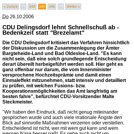
« Zurück
…
344
345
346
…
Weiter »
Do
26.10.2006
CDU Delingsdorf lehnt Schnellschuß ab -
Bedenkzeit statt "Brezelamt"
Die CDU Delingsdorf kritisiert das Verfahren hinsichtlich
der Diskussion um die Zusammenlegung der Ämter
Bargteheide-Land und Bad Oldesloe-Land. "Es kann
nicht sein, daß eine solch grundlegende Entscheidung
derart übereilt herbeigeführt werden soll. Hier geht es
ganz offenbar nur darum, die vom Innenminister
versprochene Hochzeitsprämie und damit einen
Einmaleffekt mitzunehmen, statt intensiv und detailliert
zu prüfen, mit welchen Fusions- bzw.
Kooperationsmöglichkeiten das Amt langfristig am
besten fahre", befürchtet CDU-Vorsitzender Malte
Steckmeister.
"Wir haben den Eindruck, daß nicht genug miteinander
gesprochen wurde und auch viele irrationale Ängste den
Blick auf sinnvolle Maßnahmen verzerren oder verstellen.
Entscheidend ist nicht, wer mit wem gut kann und wem
wessen Nase besser paßt. Es gehe auch nicht um