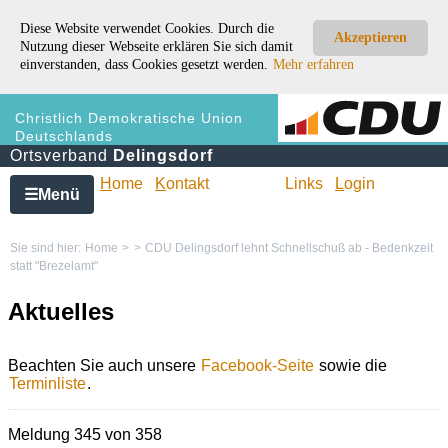
Diese Website verwendet Cookies. Durch die
Akzeptieren
Nutzung dieser Webseite erklären Sie sich damit
einverstanden, dass Cookies gesetzt werden.
Mehr erfahren
Christlich Demokratische Union
Deutschlands
Ortsverband
Delingsdorf
H
ome
K
ontakt
Links
L
ogin
Menü
☰
Sie sind hier:
Home
>
>
CDU Delingsdorf lehnt Schnellschuß ab - Bedenkzeit
statt "Brezelamt"
Aktuelles
Beachten Sie auch unsere
Facebook-Seite
sowie die
Terminliste
.
Meldung 345 von 358