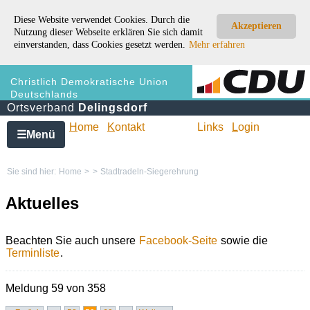
Diese Website verwendet Cookies. Durch die
Akzeptieren
Nutzung dieser Webseite erklären Sie sich damit
einverstanden, dass Cookies gesetzt werden.
Mehr erfahren
Christlich Demokratische Union
Deutschlands
Ortsverband
Delingsdorf
H
ome
K
ontakt
Links
L
ogin
Menü
☰
Sie sind hier:
Home
>
>
Stadtradeln-Siegerehrung
Aktuelles
Beachten Sie auch unsere
Facebook-Seite
sowie die
Terminliste
.
Meldung 59 von 358