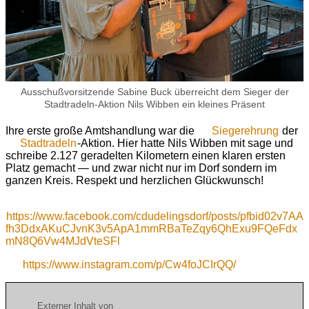
Ausschußvorsitzende Sabine Buck überreicht dem Sieger der
Stadtradeln-Aktion Nils Wibben ein kleines Präsent
Ihre erste große Amtshandlung war die
Siegerehrung
der
Stadtradeln
-Aktion. Hier hatte Nils Wibben mit sage und
schreibe 2.127 geradelten Kilometern einen klaren ersten
Platz gemacht — und zwar nicht nur im Dorf sondern im
ganzen Kreis. Respekt und herzlichen Glückwunsch!
https://www.facebook.com/cdudelingsdorf/posts/pfbid02v7AA
fh3DdxAKuCJvnK3v5ApA1mmRBaTeZqy6QhExu9FQeFdx
mN8Q6Vw4MJdVteSFl
https://www.instagram.com/p/Cw4foJCIrQQ/