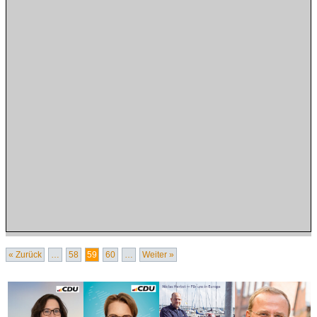
« Zurück
…
58
59
60
…
Weiter »