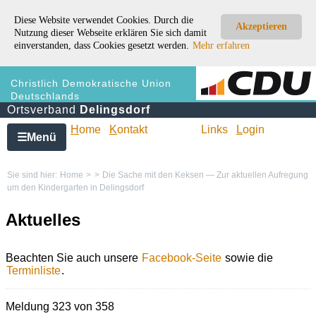
Diese Website verwendet Cookies. Durch die
Akzeptieren
Nutzung dieser Webseite erklären Sie sich damit
einverstanden, dass Cookies gesetzt werden.
Mehr erfahren
Christlich Demokratische Union
Deutschlands
Ortsverband
Delingsdorf
H
ome
K
ontakt
Links
L
ogin
Menü
☰
Sie sind hier:
Home
>
>
Die Sache mit den Keksen — Zur aktuellen Aufregung
um den Kindergarten in Delingsdorf
Aktuelles
Beachten Sie auch unsere
Facebook-Seite
sowie die
Terminliste
.
Meldung 323 von 358