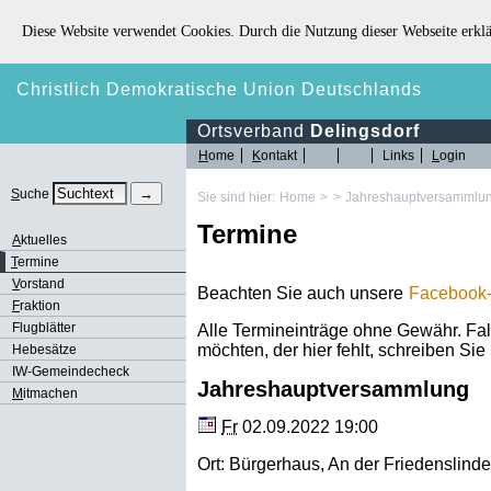
Diese Website verwendet Cookies. Durch die Nutzung dieser Webseite erklä
Christlich Demokratische Union Deutschlands
Ortsverband
Delingsdorf
H
ome
K
ontakt
Links
L
ogin
S
uche
Sie sind hier:
Home
>
>
Jahreshauptversammlung
Termine
A
ktuelles
T
ermine
V
orstand
Beachten Sie auch unsere
Facebook-
F
raktion
Flugblätter
Alle Termineinträge ohne Gewähr. Fal
möchten, der hier fehlt, schreiben Sie 
Hebesätze
IW-Gemeindecheck
Jahreshauptversammlung
M
itmachen
Fr
02.09.2022 19:00
Ort:
Bürgerhaus
,
An der Friedenslinde