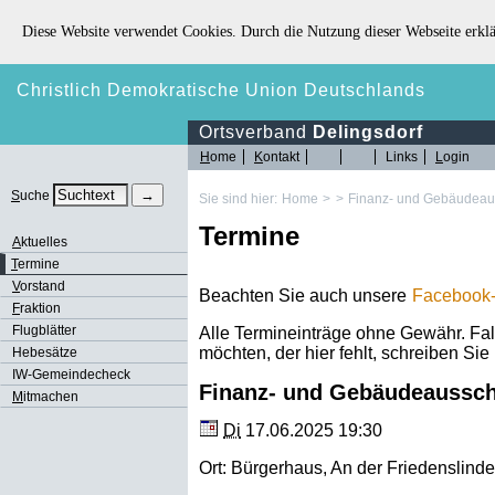
Diese Website verwendet Cookies. Durch die Nutzung dieser Webseite erklä
Christlich Demokratische Union Deutschlands
Ortsverband
Delingsdorf
H
ome
K
ontakt
Links
L
ogin
S
uche
Sie sind hier:
Home
>
>
Finanz- und Gebäudeaus
Termine
A
ktuelles
T
ermine
V
orstand
Beachten Sie auch unsere
Facebook-
F
raktion
Flugblätter
Alle Termineinträge ohne Gewähr. Fal
möchten, der hier fehlt, schreiben Sie 
Hebesätze
IW-Gemeindecheck
Finanz- und Gebäudeaussch
M
itmachen
Di
17.06.2025 19:30
Ort:
Bürgerhaus
,
An der Friedenslinde