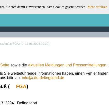
ren Sie sich damit einverstanden, dass Cookies gesetzt werden.
Mehr erfahren
schuß (#FGA) (Di 17.06.2025 19:30)
Seite
sowie die
aktuellen Meldungen und Pressemitteilungen
.
ls Sie weiterführende Informationen haben, einen Fehler finde
uns bitte an:
info
@
cdu-delingsdorf.de
uß (
FGA
)
 3
,
22941
Delingsdorf