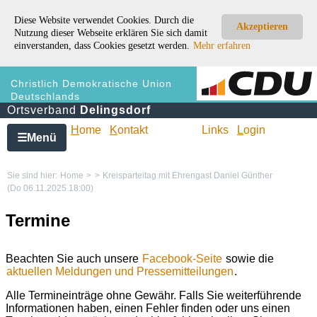
Diese Website verwendet Cookies. Durch die
Akzeptieren
Nutzung dieser Webseite erklären Sie sich damit
einverstanden, dass Cookies gesetzt werden.
Mehr erfahren
Christlich Demokratische Union
Deutschlands
Ortsverband
Delingsdorf
H
ome
K
ontakt
Links
L
ogin
Menü
☰
Sie sind hier:
Home
>
>
Kreisparteitag mit Ehrengast Daniel Günther
(Do 06.11.2025 18:00)
Termine
Beachten Sie auch unsere
Facebook-Seite
sowie die
aktuellen Meldungen und Pressemitteilungen
.
Alle Termineinträge ohne Gewähr. Falls Sie weiterführende
Informationen haben, einen Fehler finden oder uns einen