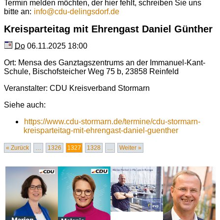
Termin melden möchten, der hier fehlt, schreiben Sie uns
bitte an:
info
@
cdu-delingsdorf.de
Kreisparteitag mit Ehrengast Daniel Günther
Do
06.11.2025 18:00
Ort:
Mensa des Ganztagszentrums an der Immanuel-Kant-
Schule
,
Bischofsteicher Weg 75 b
,
23858
Reinfeld
Veranstalter:
CDU Kreisverband Stormarn
Siehe auch:
https://www.cdu-stormarn.de/termine/cdu-stormarn-
kreisparteitag-mit-ehrengast-daniel-guenther
« Zurück
…
1326
1327
1328
…
Weiter »