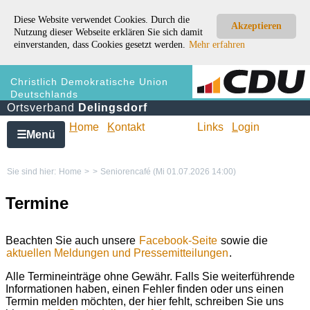
Diese Website verwendet Cookies. Durch die
Akzeptieren
Nutzung dieser Webseite erklären Sie sich damit
einverstanden, dass Cookies gesetzt werden.
Mehr erfahren
Christlich Demokratische Union
Deutschlands
Ortsverband
Delingsdorf
H
ome
K
ontakt
Links
L
ogin
Menü
☰
Sie sind hier:
Home
>
>
Seniorencafé (Mi 01.07.2026 14:00)
Termine
Beachten Sie auch unsere
Facebook-Seite
sowie die
aktuellen Meldungen und Pressemitteilungen
.
Alle Termineinträge ohne Gewähr. Falls Sie weiterführende
Informationen haben, einen Fehler finden oder uns einen
Termin melden möchten, der hier fehlt, schreiben Sie uns