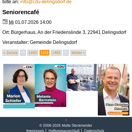
bitte an:
info
@
cdu-delingsdorf.de
Seniorencafé
Mi
01.07.2026 14:00
Ort:
Bürgerhaus
,
An der Friedenslinde 3
,
22941
Delingsdorf
Veranstalter:
Gemeinde Delingsdorf
« Zurück
…
1400
1401
1402
…
Weiter »
↑
© 2008-2026
Malte Steckmeister
I
mpressum
Haftungsausschluß
Datenschutz