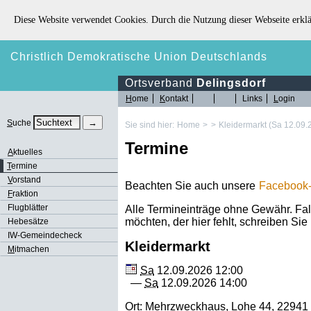
Diese Website verwendet Cookies. Durch die Nutzung dieser Webseite erklä
Christlich Demokratische Union Deutschlands
Ortsverband
Delingsdorf
H
ome
K
ontakt
Links
L
ogin
S
uche
Sie sind hier:
Home
>
>
Kleidermarkt (Sa 12.09.
Termine
A
ktuelles
T
ermine
V
orstand
Beachten Sie auch unsere
Facebook-
F
raktion
Flugblätter
Alle Termineinträge ohne Gewähr. Fal
möchten, der hier fehlt, schreiben Sie 
Hebesätze
IW-Gemeindecheck
Kleidermarkt
M
itmachen
Sa
12.09.2026 12:00
—
Sa
12.09.2026 14:00
Ort:
Mehrzweckhaus
,
Lohe 44
,
22941