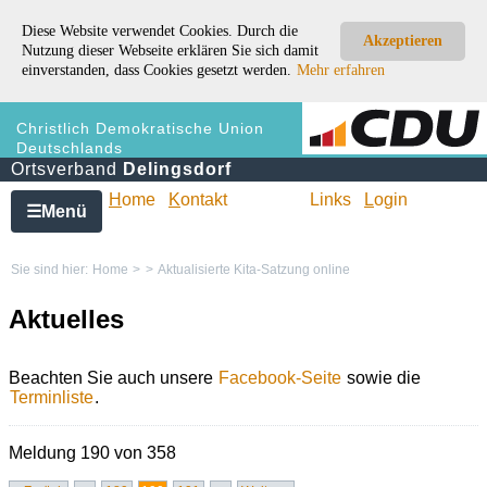
Diese Website verwendet Cookies. Durch die
Akzeptieren
Nutzung dieser Webseite erklären Sie sich damit
einverstanden, dass Cookies gesetzt werden.
Mehr erfahren
Christlich Demokratische Union
Deutschlands
Ortsverband
Delingsdorf
H
ome
K
ontakt
Links
L
ogin
Menü
☰
Sie sind hier:
Home
>
>
Aktualisierte Kita-Satzung online
Aktuelles
Beachten Sie auch unsere
Facebook-Seite
sowie die
Terminliste
.
Meldung 190 von 358