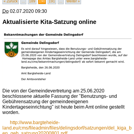
« Zurück
…
189
190
191
…
Weiter »
Do
02.07.2020 09:30
Aktualisierte Kita-Satzung online
Die von der Gemeindevertretung am 25.06.2020
beschlossene aktuelle Fassung der "Benutzungs- und
Gebührensatzung der gemeindeeigenen
Kindertageseinrichtung" ist heute beim Amt online gestellt
worden.
http://www.bargteheide-
land.eu/cms/fileadmin/files/delingsdorf/satzungen/del_kiga_b
en_geb_satzung20200801.pdf