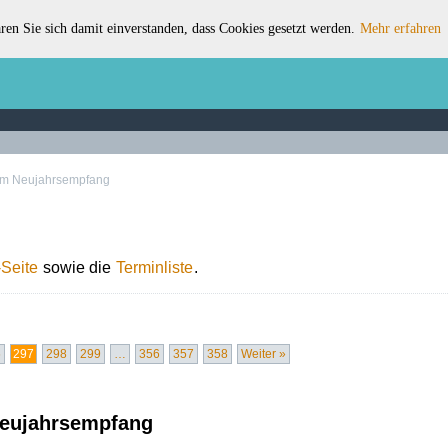
ren Sie sich damit einverstanden, dass Cookies gesetzt werden.
Mehr erfahren
zum Neujahrsempfang
Seite
sowie die
Terminliste
.
6
297
298
299
…
356
357
358
Weiter »
Neujahrsempfang