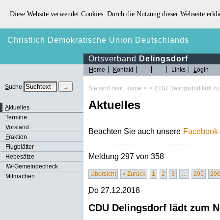
Diese Website verwendet Cookies. Durch die Nutzung dieser Webseite erklä
Christlich Demokratische Union Deutschlands
Ortsverband
Delingsdorf
H
ome
K
ontakt
Links
L
ogin
S
uche
Sie sind hier:
Home
>
>
CDU Delingsdorf lädt 
Aktuelles
A
ktuelles
T
ermine
V
orstand
Beachten Sie auch unsere
Facebook-
F
raktion
Flugblätter
Meldung 297 von 358
Hebesätze
IW-Gemeindecheck
Übersicht
« Zurück
1
2
3
…
295
29
M
itmachen
Do
27.12.2018
CDU Delingsdorf lädt zum 