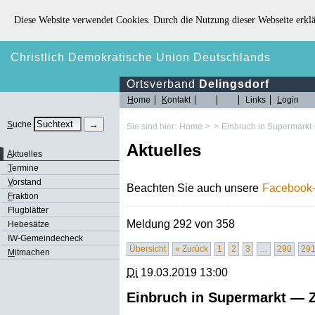
Diese Website verwendet Cookies. Durch die Nutzung dieser Webseite erklä
Christlich Demokratische Union Deutschlands
Ortsverband
Delingsdorf
H
ome
K
ontakt
Links
L
ogin
S
uche
Sie sind hier:
Home
>
>
Einbruch in Supermarkt
Aktuelles
A
ktuelles
T
ermine
V
orstand
Beachten Sie auch unsere
Facebook-
F
raktion
Flugblätter
Meldung 292 von 358
Hebesätze
IW-Gemeindecheck
Übersicht
« Zurück
1
2
3
…
290
29
M
itmachen
Di
19.03.2019 13:00
Einbruch in Supermarkt — 