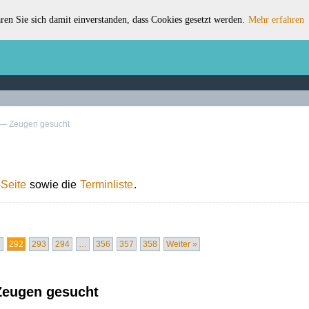
ren Sie sich damit einverstanden, dass Cookies gesetzt werden.
Mehr erfahren
 — Zeugen gesucht
Seite
sowie die
Terminliste
.
1
292
293
294
…
356
357
358
Weiter »
Zeugen gesucht