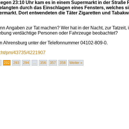
egen 23:10 Uhr kam es in einem Supermarkt in der Straße 
elangten durch das Einschlagen eines Fensters, welches sic
permarkt. Dort entwendeten die Täter Zigaretten und Tabak
nn Angaben zur Tat machen? Wer hat in der Nacht, zur Tatzeit, 
gebung verdächtige Personen oder Fahrzeuge beobachtet?
i in Ahrensburg unter der Telefonnummer 04102-809-0.
licht/pm/43735/4221907
1
292
293
294
…
356
357
358
Weiter »