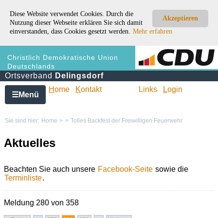
Diese Website verwendet Cookies. Durch die
Akzeptieren
Nutzung dieser Webseite erklären Sie sich damit
einverstanden, dass Cookies gesetzt werden.
Mehr erfahren
Christlich Demokratische Union
Deutschlands
Ortsverband
Delingsdorf
H
ome
K
ontakt
Links
L
ogin
Menü
☰
Sie sind hier:
Home
>
>
Tolles Backfest der Freiwilligen Feuerwehr
Aktuelles
Beachten Sie auch unsere
Facebook-Seite
sowie die
Terminliste
.
Meldung 280 von 358