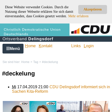
Diese Website verwendet Cookies. Durch die
Akzeptieren
Nutzung dieser Webseite erklären Sie sich damit
einverstanden, dass Cookies gesetzt werden.
Mehr erfahren
Christlich Demokratische Union
Deutschlands
Ortsverband
Delingsdorf
H
ome
K
ontakt
Links
L
ogin
Menü
☰
Sie sind hier:
Home
>
Tag
>
#deckelung
#deckelung
Mi
17.04.2019 21:00
CDU Delingsdorf informiert sich in
Sachen Kita-Reform