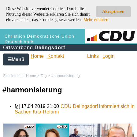
Diese Website verwendet Cookies. Durch die
Akzeptieren
Nutzung dieser Webseite erklären Sie sich damit
einverstanden, dass Cookies gesetzt werden.
Mehr erfahren
Christlich Demokratische Union
Deutschlands
Ortsverband
Delingsdorf
H
ome
K
ontakt
Links
L
ogin
Menü
☰
Sie sind hier:
Home
>
Tag
>
#harmonisierung
#harmonisierung
Mi
17.04.2019 21:00
CDU Delingsdorf informiert sich in
Sachen Kita-Reform