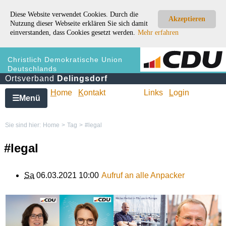
Diese Website verwendet Cookies. Durch die
Akzeptieren
Nutzung dieser Webseite erklären Sie sich damit
einverstanden, dass Cookies gesetzt werden.
Mehr erfahren
Christlich Demokratische Union
Deutschlands
Ortsverband
Delingsdorf
H
ome
K
ontakt
Links
L
ogin
Menü
☰
Sie sind hier:
Home
>
Tag
>
#legal
#legal
Sa
06.03.2021 10:00
Aufruf an alle Anpacker