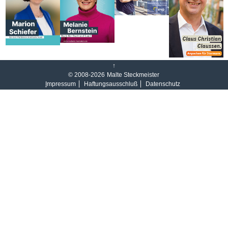
↑
© 2008-2026
Malte Steckmeister
I
mpressum
Haftungsausschluß
Datenschutz