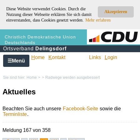
Diese Website verwendet Cookies. Durch die
Akzeptieren
Nutzung dieser Webseite erklären Sie sich damit
einverstanden, dass Cookies gesetzt werden.
Mehr erfahren
Christlich Demokratische Union
Deutschlands
Ortsverband
Delingsdorf
H
ome
K
ontakt
Links
L
ogin
Menü
☰
Sie sind hier:
Home
>
>
Radwege werden ausgebessert
Aktuelles
Beachten Sie auch unsere
Facebook-Seite
sowie die
Terminliste
.
Meldung 167 von 358