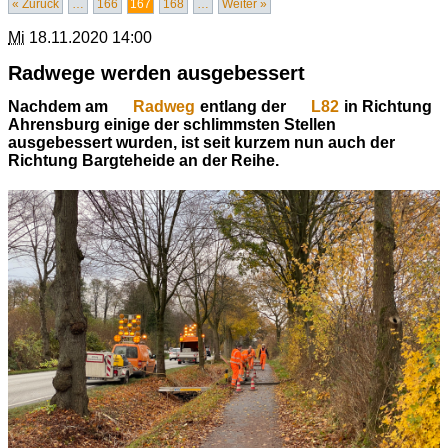
« Zurück
…
166
167
168
…
Weiter »
Mi
18.11.2020 14:00
Radwege werden ausgebessert
Nachdem am
Radweg
entlang der
L82
in Richtung
Ahrensburg einige der schlimmsten Stellen
ausgebessert wurden, ist seit kurzem nun auch der
Richtung Bargteheide an der Reihe.