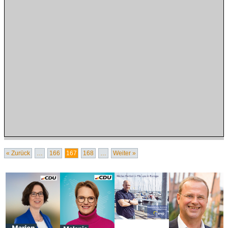
« Zurück
…
166
167
168
…
Weiter »