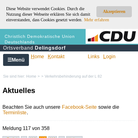
Diese Website verwendet Cookies. Durch die
Akzeptieren
Nutzung dieser Webseite erklären Sie sich damit
einverstanden, dass Cookies gesetzt werden.
Mehr erfahren
Christlich Demokratische Union
Deutschlands
Ortsverband
Delingsdorf
H
ome
K
ontakt
Links
L
ogin
Menü
☰
Sie sind hier:
Home
>
>
Verkehrsbehinderung auf der L 82
Aktuelles
Beachten Sie auch unsere
Facebook-Seite
sowie die
Terminliste
.
Meldung 117 von 358