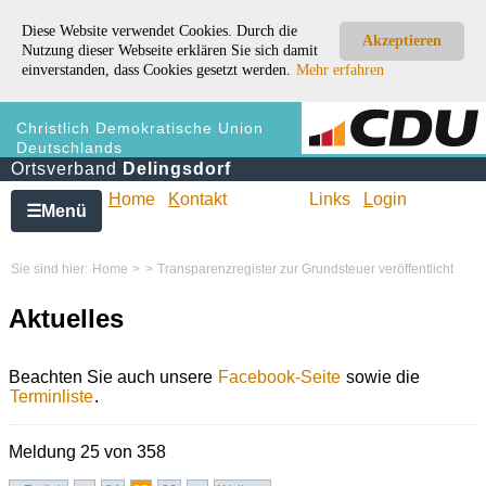
Diese Website verwendet Cookies. Durch die
Akzeptieren
Nutzung dieser Webseite erklären Sie sich damit
einverstanden, dass Cookies gesetzt werden.
Mehr erfahren
Christlich Demokratische Union
Deutschlands
Ortsverband
Delingsdorf
H
ome
K
ontakt
Links
L
ogin
Menü
☰
Sie sind hier:
Home
>
>
Transparenzregister zur Grundsteuer veröffentlicht
Aktuelles
Beachten Sie auch unsere
Facebook-Seite
sowie die
Terminliste
.
Meldung 25 von 358