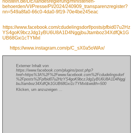
holstein.de/DE/landesregierung/ministerien-
behoerden/VI/Presse/PI/2024/240909_transparenzregister?
nn=549a8fa0-66c0-4da0-9f19-70e4be245eac
https://www.facebook.com/cdudelingsdorf/posts/pfbid07u2Hz
YS4goK9bczJdg1yBU6U8A1D4NggjbuJtamboz34XdfQk1G
UB68Gxi1cTYMxl
https://www.instagram.com/p/C_sX0a5oWAx/