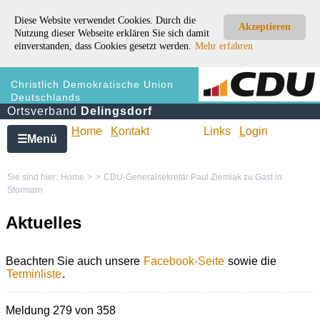
Diese Website verwendet Cookies. Durch die
Akzeptieren
Nutzung dieser Webseite erklären Sie sich damit
einverstanden, dass Cookies gesetzt werden.
Mehr erfahren
Christlich Demokratische Union
Deutschlands
Ortsverband
Delingsdorf
H
ome
K
ontakt
Links
L
ogin
Menü
☰
Sie sind hier:
Home
>
>
CDU-Generalsekretär Paul Ziemiak zu Gast in
Stormarn
Aktuelles
Beachten Sie auch unsere
Facebook-Seite
sowie die
Terminliste
.
Meldung 279 von 358