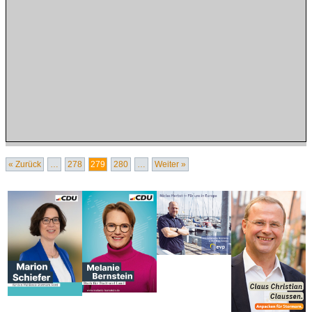
« Zurück
…
278
279
280
…
Weiter »