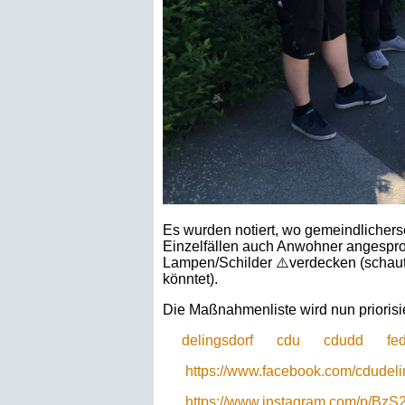
Es wurden notiert, wo gemeindlichersei
Einzelfällen auch Anwohner angespr
Lampen/Schilder ⚠️verdecken (schaut g
könntet).
Die Maßnahmenliste wird nun priorisi
delingsdorf
cdu
cdudd
fe
https://www.facebook.com/cdudel
https://www.instagram.com/p/BzS