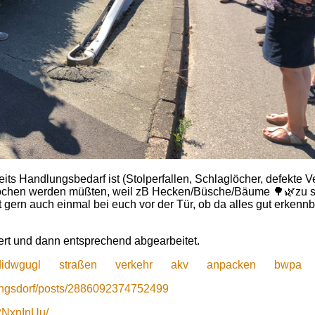
ts Handlungsbedarf ist (Stolperfallen, Schlaglöcher, defekte Ve
ochen werden müßten, weil zB Hecken/Büsche/Bäume 🌳🌿zu s
ern auch einmal bei euch vor der Tür, ob da alles gut erkennba
ert und dann entsprechend abgearbeitet.
didwgugl
straßen
verkehr
akv
anpacken
bwpa
ingsdorf/posts/2886092374752499
2NxnInUu/