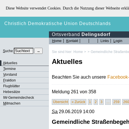
Diese Website verwendet Cookies. Durch die Nutzung dieser Webseite erklä
Christlich Demokratische Union Deutschlands
Ortsverband
Delingsdorf
H
ome
K
ontakt
Links
L
ogin
S
uche
Sie sind hier:
Home
>
>
Gemeindliche Straßen
Aktuelles
A
ktuelles
T
ermine
V
orstand
Beachten Sie auch unsere
Facebook-
F
raktion
Flugblätter
Meldung 261 von 358
Hebesätze
IW-Gemeindecheck
Übersicht
« Zurück
1
2
3
…
259
26
M
itmachen
Sa
29.06.2019 14:00
Gemeindliche Straßenbege