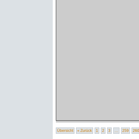
Übersicht
« Zurück
1
2
3
…
259
26