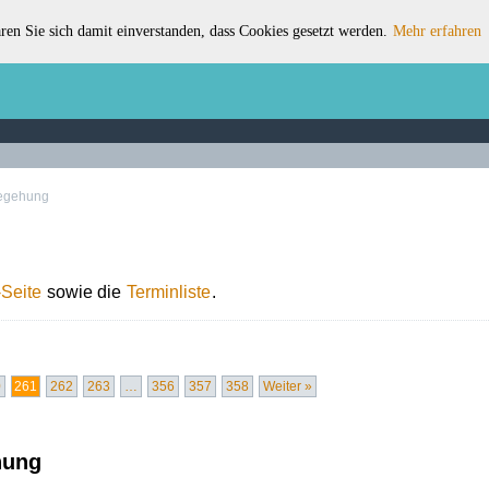
ren Sie sich damit einverstanden, dass Cookies gesetzt werden.
Mehr erfahren
begehung
Seite
sowie die
Terminliste
.
0
261
262
263
…
356
357
358
Weiter »
hung