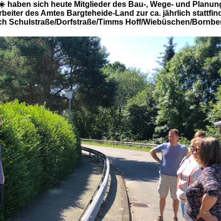
 ☀️ haben sich heute Mitglieder des Bau-, Wege- und Plan
rbeiter des Amtes Bargteheide-Land zur ca. jährlich statt
eich Schulstraße/Dorfstraße/Timms Hoff/Wiebüschen/Bornb