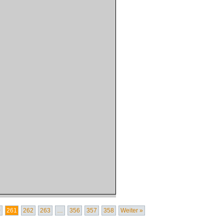
0
261
262
263
…
356
357
358
Weiter »