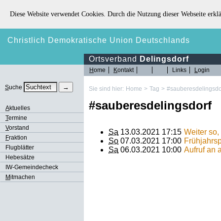
Diese Website verwendet Cookies. Durch die Nutzung dieser Webseite erklä
Christlich Demokratische Union Deutschlands
Ortsverband
Delingsdorf
H
ome
K
ontakt
Links
L
ogin
S
uche
Sie sind hier:
Home
>
Tag
>
#sauberesdelingsdo
#sauberesdelingsdorf
A
ktuelles
T
ermine
V
orstand
Sa
13.03.2021 17:15
Weiter so,
F
raktion
So
07.03.2021 17:00
Frühjahrs
Flugblätter
Sa
06.03.2021 10:00
Aufruf an 
Hebesätze
IW-Gemeindecheck
M
itmachen